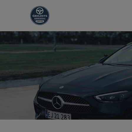
Hop
til
indholdet