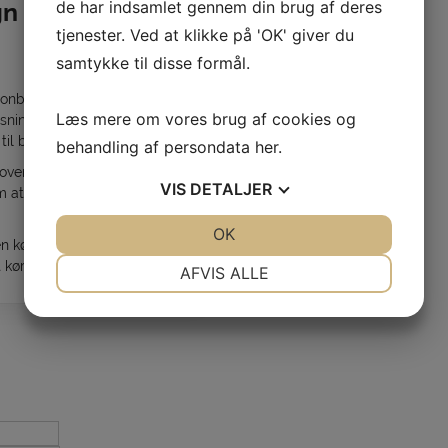
n – Få kørekort
de har indsamlet gennem din brug af deres
tjenester. Ved at klikke på 'OK' giver du
samtykke til disse formål.
ersonbil i Viborg og omegn med
Læs mere om vores brug af cookies og
isning. Vi hjælper både unge
til bestået køreprøve.
behandling af persondata
her
.
r overblik, planlægning og
VIS
DETALJER
 at lære at køre bil og føle
JA
NEJ
OK
JA
NEJ
en køreskole med erfaring, ro
NØDVENDIGE
PRÆFERENCER
kørekort til personbil.
AFVIS ALLE
JA
NEJ
JA
NEJ
MARKETING
STATISTIK