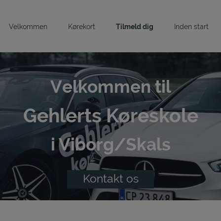
Velkommen
Kørekort
Tilmeld dig
Inden start
Velkommen til
Gehlerts Køreskole
i Viborg/Skals
Kontakt os