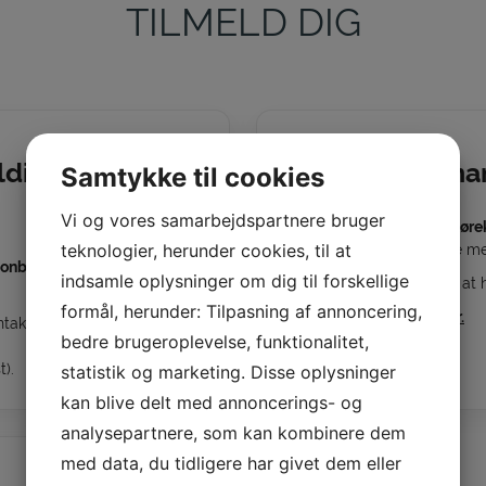
TILMELD DIG
elding hos
Hvornår kan man
Samtykke til cookies
Vi og vores samarbejdspartnere bruger
Du kan tidligst starte på
kørek
teknologier, herunder cookies, til at
Er du ældre, kan du starte 
sonbil
hos
Gehlerts Køreskole
indsamle oplysninger om dig til forskellige
Inden opstart hjælper det at h
formål, herunder: Tilpasning af annoncering,
Se tjekliste til kørekort her.
akter vi dig hurtigst muligt
bedre brugeroplevelse, funktionalitet,
).
statistik og marketing. Disse oplysninger
kan blive delt med annoncerings- og
analysepartnere, som kan kombinere dem
med data, du tidligere har givet dem eller