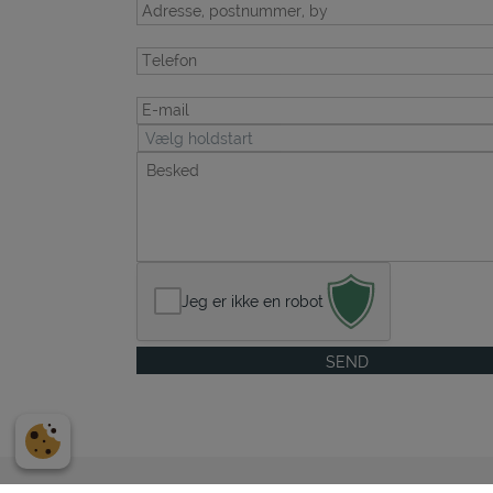
Telefon
E-
mail
Vælg
hold
Besked
Jeg er ikke en robot